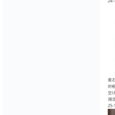
24-
黄
对
交
湖
25-