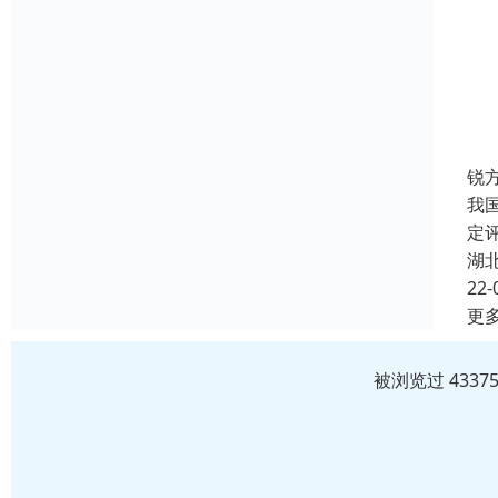
锐
我
定
湖
22-
更
被浏览过 433