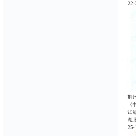
22-
荆
《
试
湖
25-