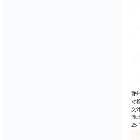
鄂
对
交
湖
25-