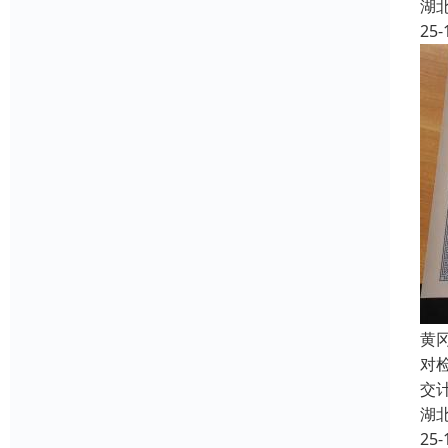
湖
25-
黄
对
交
湖
25-