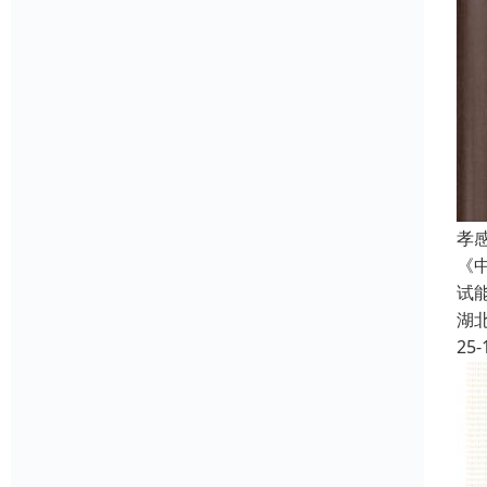
孝
《
试
湖
25-