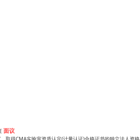
面议
证
证/认可)的缩写。取得CMA实验室资质认定(计量认证)合格证书的独立法人资