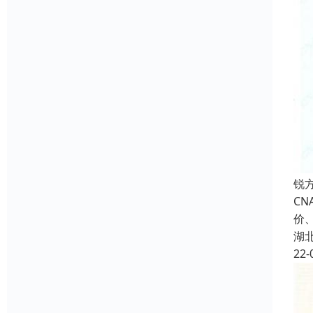
锐
CN
价
湖
22-