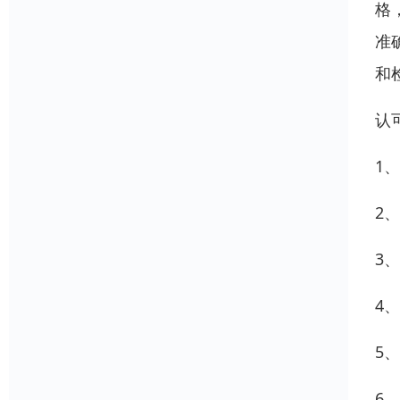
格
准
和
认
1、
2、
3
4、
5
6