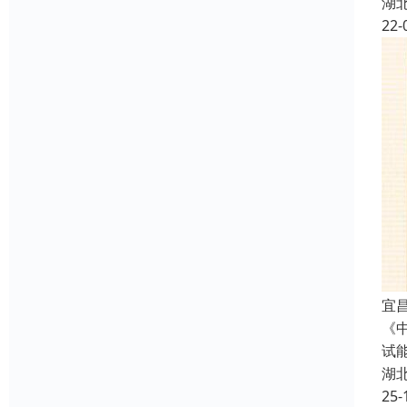
湖
22-
宜
《
试
湖
25-